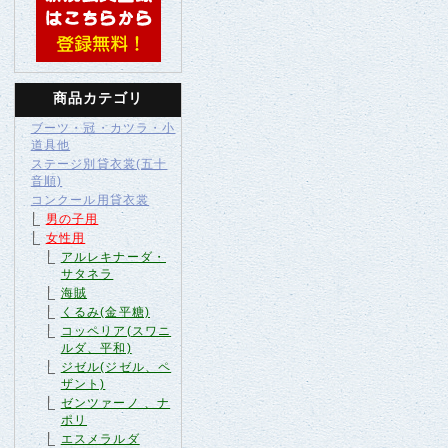
商品カテゴリ
ブーツ・冠・カツラ・小
道具他
ステージ別貸衣裳(五十
音順)
コンクール用貸衣裳
男の子用
女性用
アルレキナーダ・
サタネラ
海賊
くるみ(金平糖)
コッペリア(スワニ
ルダ、平和)
ジゼル(ジゼル、ペ
ザント)
ゼンツァーノ 、ナ
ポリ
エスメラルダ