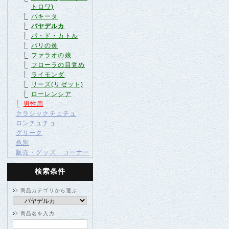
トロワ)
パキータ
バヤデルカ
パ・ド・カトル
パリの炎
ファラオの娘
フローラの目覚め
ライモンダ
リーズ(リゼット)
ローレンシア
男性用
クラシックチュチュ
ロンチュチュ
グリーク
色別
販売・グッズ コーナー
検索条件
商品カテゴリから選ぶ
商品名を入力