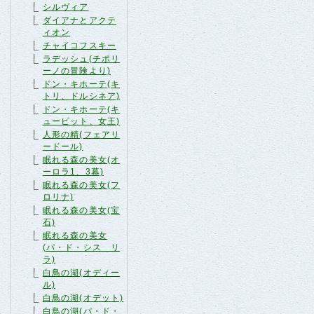
シルヴィア
ダイアナとアクテ
ィオン
チャイコフスキー
ラデッシュ(チポリ
ーノの冒険より)
ドン・キホーテ(キ
トリ、ドルシネア)
ドン・キホーテ(キ
ューピット、女王)
人形の精(フェアリ
ードール)
眠れる森の美女(オ
ーロラ1、3幕)
眠れる森の美女(フ
ロリナ)
眠れる森の美女(宝
石)
眠れる森の美女
(パ・ド・シス リ
ラ)
白鳥の湖(オディー
ル)
白鳥の湖(オデット)
白鳥の湖(パ・ド・