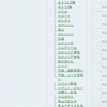
キトリ1.2幕
キトリ3幕
D1
バジル
D1
キホーテ
サンチョ
D1
ガマッシュ
友人
D1
ロレンツォ
大道
D1
エスパーダ
トレアドール
D1
セキジリア男性
セキジリア女性
D1
街の女たち
メイド
D1
子役 漁師見習い
子役 コック見習
D1
い
ジプシー男性
D1
ジプシー・ギター
の踊り 女性
D1
メルセデス
キューピット
D1
キューピットたち