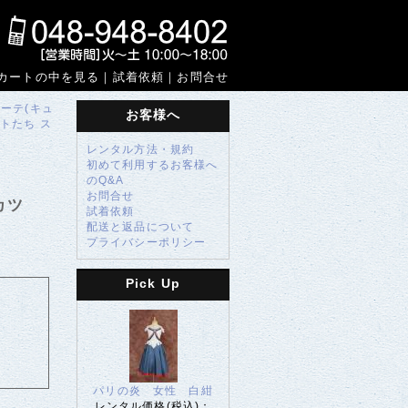
カートの中を見る
｜
試着依頼
｜
お問合せ
ーテ(キュ
お客様へ
ットたち
ス
レンタル方法・規約
初めて利用するお客様へ
のQ&A
お問合せ
カツ
試着依頼
配送と返品について
プライバシーポリシー
Pick Up
パリの炎 女性 白紺
レンタル価格(税込)：