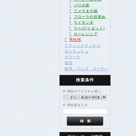
パリの炎
ファラオの娘
フローラの目覚め
ライモンダ
リーズ(リゼット)
ローレンシア
男性用
クラシックチュチュ
ロンチュチュ
グリーク
色別
販売・グッズ コーナー
検索条件
商品カテゴリから選ぶ
商品名を入力