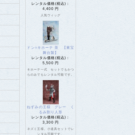
レンタル価格(税込)：
4,400 円
人気ウィッグ
ドン=キホーテ 茶 【東宝
舞台製】
レンタル価格(税込)：
5,500 円
キホーテ一式 セットでもかつ
らのみでもレンタル可能です。
ねずみの王様 グレー く
るみ割り人形
レンタル価格(税込)：
3,300 円
ネズミ王様。小道具セットでレ
ンタル可能です。