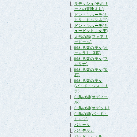
ラデッシュ(チポリ
ーノの冒険より)
ドン・キホーテ(キ
トリ、ドルシネア)
ドン・キホーテ(キ
ューピット、女王)
人形の精(フェアリ
ードール)
眠れる森の美女(オ
ーロラ1、3幕)
眠れる森の美女(フ
ロリナ)
眠れる森の美女(宝
石)
眠れる森の美女
(パ・ド・シス リ
ラ)
白鳥の湖(オディー
ル)
白鳥の湖(オデット)
白鳥の湖(パ・ド・
トロワ)
パキータ
バヤデルカ
パ・ド・カトル