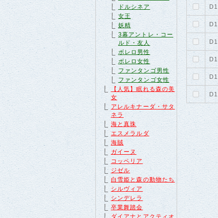
ドルシネア
D1
女王
D1
妖精
3幕アントレ・コー
D1
ルド・友人
ボレロ男性
D1
ボレロ女性
ファンタンゴ男性
D1
ファンタンゴ女性
【人気】眠れる森の美
D1
女
アレルキナーダ・サタ
ネラ
海と真珠
エスメラルダ
海賊
ガイーヌ
コッペリア
ジゼル
白雪姫と森の動物たち
シルヴィア
シンデレラ
卒業舞踏会
ダイアナとアクティオ