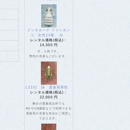
ドンキホーテ ファンタン
ゴ 女性14着 白
レンタル価格(税込)：
14,300 円
今、人気です。
男性の衣裳もございます。
L2101 緑 貴族系男性
レンタル価格(税込)：
22,000 円
舞台の貴族役以外でも
MVやCM撮影などで利用できる
貴族系の衣裳を何点かご用意し
ております。