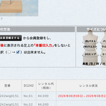
する
レンタル代
型番
D1242
レンタル状況
（税抜）
242wig0151
No,01
¥4,000
2026年08月06日～2026年08月2
242wig0151
No,02
¥4,000