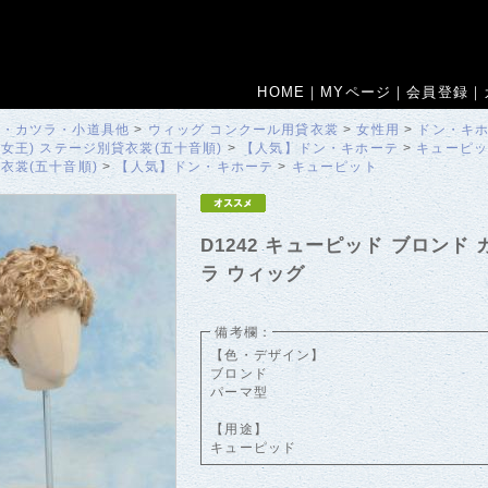
HOME
｜
MYページ
｜
会員登録
｜
冠・カツラ・小道具他
>
ウィッグ
コンクール用貸衣裳
>
女性用
>
ドン・キホ
女王)
ステージ別貸衣裳(五十音順)
>
【人気】ドン・キホーテ
>
キューピ
衣裳(五十音順)
>
【人気】ドン・キホーテ
>
キューピット
D1242 キューピッド ブロンド 
ラ ウィッグ
備考欄：
【色・デザイン】
ブロンド
パーマ型
【用途】
キューピッド