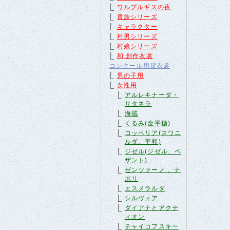
ワルプルギスの夜
貴族シリーズ
キャラクター
村男シリーズ
村娘シリーズ
和 創作衣裳
コンクール用貸衣裳
男の子用
女性用
アルレキナーダ・
サタネラ
海賊
くるみ(金平糖)
コッペリア(スワニ
ルダ、平和)
ジゼル(ジゼル、ペ
ザント)
ゼンツァーノ 、ナ
ポリ
エスメラルダ
シルヴィア
ダイアナとアクテ
ィオン
チャイコフスキー