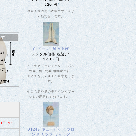
220 円
最近人気の高い衣裳です。今よ
く出ております。
白ブーツ1 編み上げ
レンタル価格(税込)：
4,400 円
キャラクターのチャル マズル
カ等、何でも応用可能です。
サイズをたくさんご用意ありま
す。
他にも赤や黒のデザインをブー
ツをご用意しております。
3日 NG
D1242 キューピッド ブロ
ンド カツラ ウィッグ