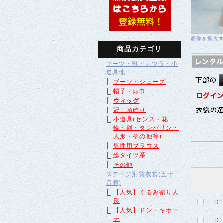
画像を拡大
商品カテゴリ
ブーツ・冠・カツラ・小
道具他
ブーツ・シューズ
帽子・頭巾
ウィッグ
冠、頭飾り
小道具(センス・花
輪・剣・タンバリン・
人形・その他等)
男性用ブラウス
総タイツ系
その他
ステージ別貸衣裳(五十
音順)
【人気】くるみ割り人
形
D1
【人気】ドン・キホー
テ
D1