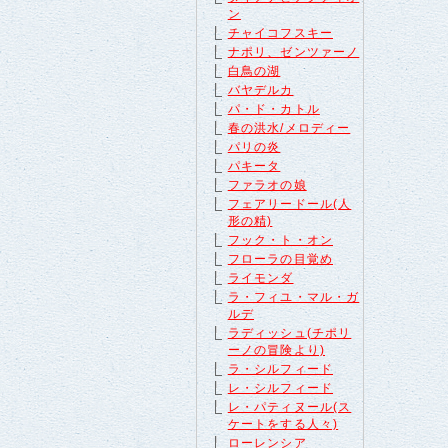
ン
チャイコフスキー
ナポリ、ゼンツァーノ
白鳥の湖
バヤデルカ
パ・ド・カトル
春の洪水/メロディー
パリの炎
パキータ
ファラオの娘
フェアリードール(人
形の精)
フック・ト・オン
フローラの目覚め
ライモンダ
ラ・フィユ・マル・ガ
ルデ
ラディッシュ(チポリ
ーノの冒険より)
ラ・シルフィード
レ・シルフィード
レ・パティヌール(ス
ケートをする人々)
ローレンシア