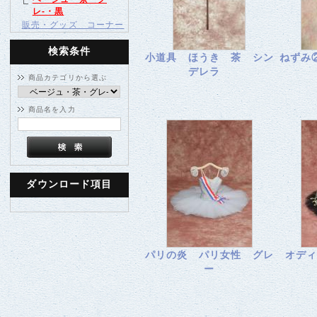
レ-・黒
販売・グッズ コーナー
検索条件
小道具 ほうき 茶 シン
ねずみ
デレラ
商品カテゴリから選ぶ
商品名を入力
ダウンロード項目
パリの炎 パリ女性 グレ
オディ
ー