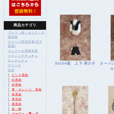
商品カテゴリ
ブーツ・冠・カツラ・小
道具他
ステージ別貸衣裳(五十
音順)
コンクール用貸衣裳
クラシックチュチュ
ロンチュチュ
S0104黒 上下-男の子
ターバ
グリーク
ル
色別
ピンク系統
白系統
赤系統
黄・オレンジ 系統
緑系統
青系統
紫系統
金・銀
ベージュ・茶・グ