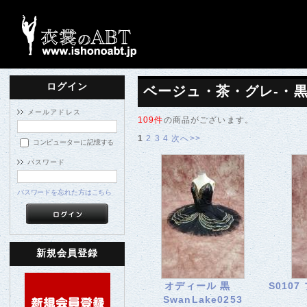
ログイン
ベージュ・茶・グレ-・
メールアドレス
109件
の商品がございます。
1
2
3
4
次へ>>
コンピューターに記憶する
パスワード
パスワードを忘れた方はこちら
新規会員登録
オディール 黒
S010
SwanLake0253