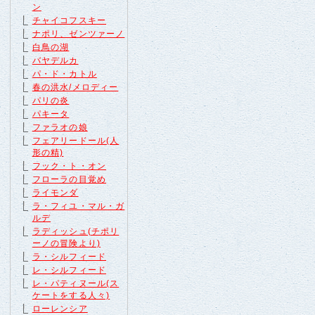
ン
チャイコフスキー
ナポリ、ゼンツァーノ
白鳥の湖
バヤデルカ
パ・ド・カトル
春の洪水/メロディー
パリの炎
パキータ
ファラオの娘
フェアリードール(人
形の精)
フック・ト・オン
フローラの目覚め
ライモンダ
ラ・フィユ・マル・ガ
ルデ
ラディッシュ(チポリ
ーノの冒険より)
ラ・シルフィード
レ・シルフィード
レ・パティヌール(ス
ケートをする人々)
ローレンシア