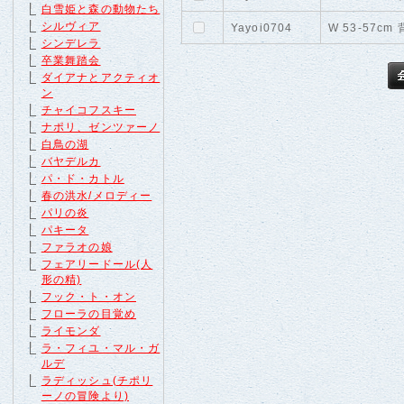
白雪姫と森の動物たち
シルヴィア
Yayoi0704
W 53-57cm
シンデレラ
卒業舞踏会
ダイアナとアクティオ
ン
チャイコフスキー
ナポリ、ゼンツァーノ
白鳥の湖
バヤデルカ
パ・ド・カトル
春の洪水/メロディー
パリの炎
パキータ
ファラオの娘
フェアリードール(人
形の精)
フック・ト・オン
フローラの目覚め
ライモンダ
ラ・フィユ・マル・ガ
ルデ
ラディッシュ(チポリ
ーノの冒険より)