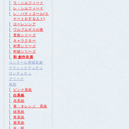
ラ・シルフィード
レ・シルフィード
レ・パティヌール(ス
ケートをする人々)
ローレンシア
ワルプルギスの夜
貴族シリーズ
キャラクター
村男シリーズ
村娘シリーズ
和 創作衣裳
コンクール用貸衣裳
クラシックチュチュ
ロンチュチュ
グリーク
色別
ピンク系統
白系統
赤系統
黄・オレンジ 系統
緑系統
青系統
紫系統
金・銀