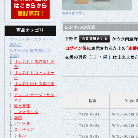
画像を拡大する
商品カテゴリ
ブーツ・冠・カツラ・小
道具他
ステージ別貸衣裳(五十
音順)
【人気】くるみ割り人
形
【人気】ドン・キホー
テ
【人気】眠れる森の美
女
アレルキナーダ・サタ
ネラ
型番
Yayo
海と真珠
エスメラルダ
Yayoi0701
W 56-60cm
海賊
ガイーヌ
Yayoi0702
W 56-60cm
コッペリア
ジゼル
Yayoi0703
W 56-60cm