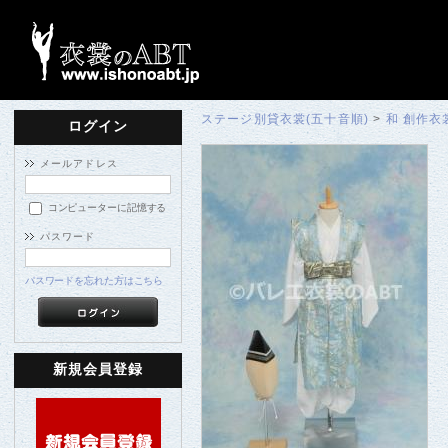
ステージ別貸衣裳(五十音順)
>
和 創作衣
ログイン
メールアドレス
コンピューターに記憶する
パスワード
パスワードを忘れた方はこちら
新規会員登録